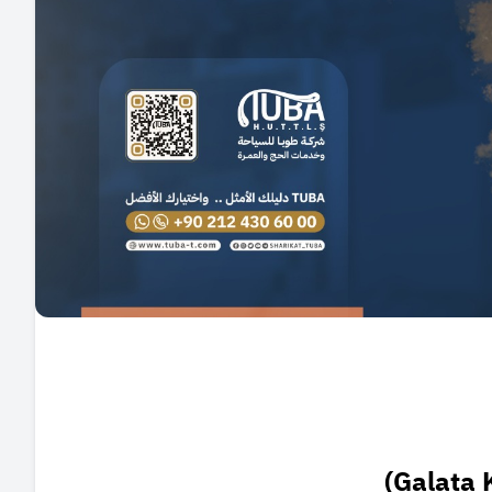
)
Galata 