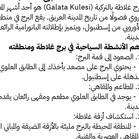
ج غلاطة بالتركية (
Galata Kulesi
) هو أحد أشهر المعا
وي فصولًا من تاريخ المدينة العريق. يقع البرج في منط
أوروبي من إسطنبول، ويتميز بإطلالته البانورامية الر
مدينة.
هم الأنشطة السياحية في برج غلاطة ومنطقته
ة البرج:
- يحتوي البرج على مصعد يأخذك إلى الطابق العلوي، 
ذهلة على إسطنبول.
مقاهي:
- يوجد في الطابق العلوي مطعم ومقهى رائعان يقدمان
مدينة.
 غلاطة:
- المنطقة المحيطة بالبرج مليئة بالأزقة الضيقة والمباني
لمقاهي العصرية والفنية.