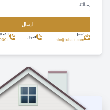
في تركيا لشهر نوفمبر 2024م
منذ سنة
مستقبل الاستثمار العقاري في
ارسال
تركيا
الايميل
الرقم ال
منذ سنة
الجوال
+905522306000
info@tuba-t.com
زيارة مدراء بنك كوبت ترك
منذ سنة
نسبة الزيادة القانونية للإيجارات
في تركيا لشهر أكتوبر 2024
منذ سنة
الركود العقاري وأسبابه
منذ سنة
نسبة الزيادة القانونية للإيجارات