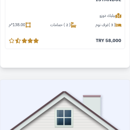
بيليك دوزو
( 3 )غرف نوم
( 2 ) حمامات
138.00
²م
TRY
58,000